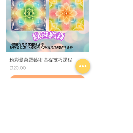
​粉彩曼荼羅藝術 基礎技巧課程
價格
£120.00
新增至購物車
​聯絡我們
關於我們
私隱政策