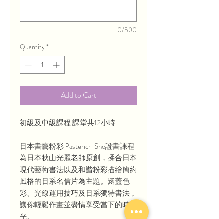
0/500
Quantity
*
Add to Cart
初級及中級課程 課堂共12小時
日本書藝粉彩 Pasterior-Sho證書課程
為日本秋山光麗老師原創，揉合日本
現代藝術書法以及和諧粉彩描繪簡約
風格的日系名信片為主題。涵蓋色
彩、光線運用技巧及日系獨特書法，
讓你輕鬆作畫並盡情享受當下的時
光。