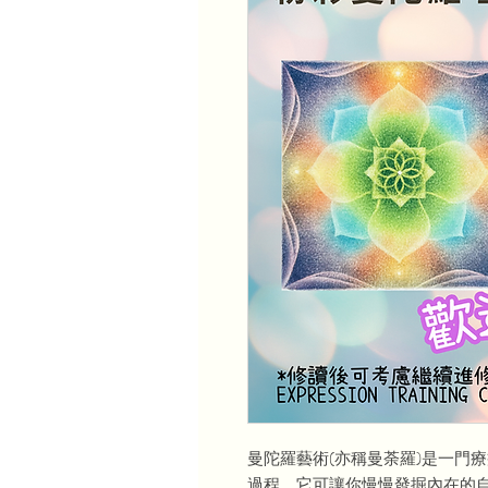
曼陀羅藝術(亦稱曼荼羅)是一門
過程，它可讓你慢慢發掘內在的