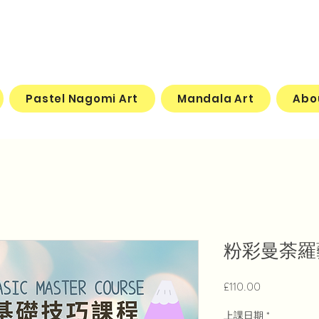
Pastel Nagomi Art
Mandala Art
Abo
​粉彩曼荼
Price
£110.00
上課日期
*