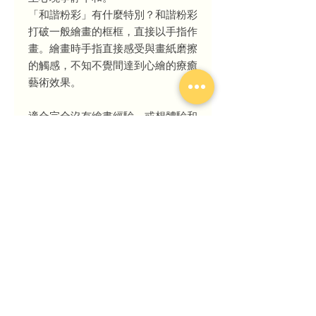
「和諧粉彩」有什麼特別？和諧粉彩
打破一般繪畫的框框，直接以手指作
畫。繪畫時手指直接感受與畫紙磨擦
的觸感，不知不覺間達到心繪的療癒
藝術效果。
適合完全沒有繪畫經驗、或想體驗和
諧粉彩的你
課程目標：學習和諧粉彩基本技巧，
創作你的獨特作品。課後可把2幅
15cm的作品帶回家。
圖片只供參考
課堂內容
費用包括3小時的課程，學習使用和諧