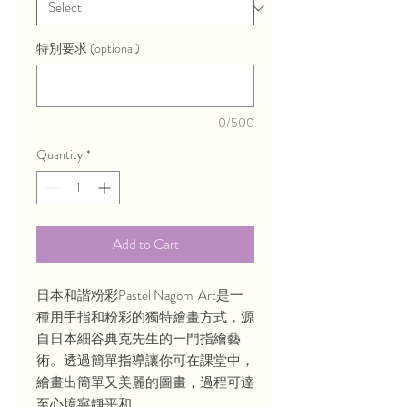
特別要求 (optional)
0/500
Quantity
*
Add to Cart
日本和諧粉彩Pastel Nagomi Art是一
種用手指和粉彩的獨特繪畫方式，源
自日本細谷典克先生的一門指繪藝
術。透過簡單指導讓你可在課堂中，
繪畫出簡單又美麗的圖畫，過程可達
至心境寧靜平和。